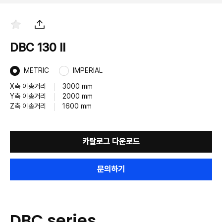
즐
공
겨
유
찾
하
DBC 130 II
기
기
METRIC
IMPERIAL
X축 이송거리
3000 mm
Y축 이송거리
2000 mm
Z축 이송거리
1600 mm
카탈로그 다운로드
문의하기
DBC series