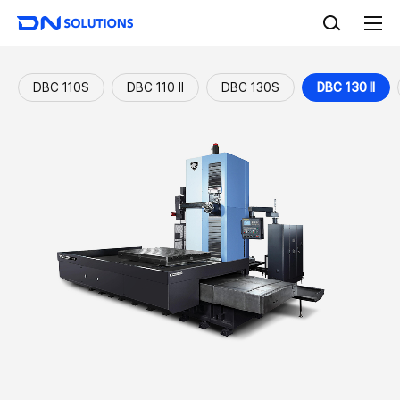
D
검
N
색
전
S
체
o
메
l
뉴
DBC 110S
DBC 110 II
DBC 130S
DBC 130 II
u
t
i
o
n
s