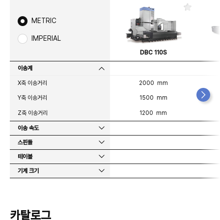
즐
겨
METRIC
찾
기
IMPERIAL
DBC 110S
이송계
X축 이송거리
2000 mm
Y축 이송거리
1500 mm
Z축 이송거리
1200 mm
이송 속도
스핀들
테이블
기계 크기
카탈로그